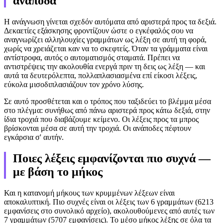
ανάποδα
Η ανάγνωση γίνεται σχεδόν αυτόματα από αριστερά προς τα δεξιά.
Δεκαετίες εξάσκησης φροντίζουν ώστε ο εγκέφαλός σου να
αναγνωρίζει αλληλουχίες γραμμάτων ως λέξη σε αυτή τη φορά,
χωρίς να χρειάζεται καν να το σκεφτείς. Όταν τα γράμματα είναι
αντίστροφα, αυτός ο αυτοματισμός σταματά. Πρέπει να
αντιστρέψεις την ακολουθία ενεργά πριν τη δεις ως λέξη — και
αυτά τα δευτερόλεπτα, πολλαπλασιασμένα επί είκοσι λέξεις,
εύκολα μισοδιπλασιάζουν τον χρόνο λύσης.
Σε αυτό προσθέτεται και ο τρόπος που ταξιδεύει το βλέμμα μέσα
στο πλέγμα: συνήθως από πάνω αριστερά προς κάτω δεξιά, στην
ίδια τροχιά που διαβάζουμε κείμενο. Οι λέξεις προς τα μπρος
βρίσκονται μέσα σε αυτή την τροχιά. Οι ανάποδες πέφτουν
εγκάρσια σ' αυτήν.
Ποιες λέξεις εμφανίζονται πιο συχνά —
με βάση το μήκος
Και η κατανομή μήκους των κρυμμένων λέξεων είναι
αποκαλυπτική. Πιο συχνές είναι οι λέξεις των 6 γραμμάτων (6213
εμφανίσεις στο συνολικό αρχείο), ακολουθούμενες από αυτές των
7 γραμμάτων (5707 εμφανίσεις). Το μέσο μήκος λέξης σε όλα τα