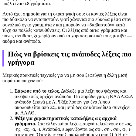
παζλ είναι 6.8 γράμματα.
Αυτό έχει σημασία για τη στρατηγική σου: οι κοντές λέξεις είναι
πιο δύσκολο να εντοπιστούν, γιατί χάνονται πιο εύκολα μέσα στον
συνολικό όγκο γραμμάτων και μπορούν να «διαβαστούν» κατά
τύχη σε πολλές κατευθύνσεις. Οι λέξεις από οκτώ γράμματα και
πάνω, αντίθετα, ξεχωρίζουν από τα χαρακτηριστικά τους μοτίβα —
ακόμα και ανάποδα.
Πώς να βρίσκεις τις ανάποδες λέξεις πιο
γρήγορα
Μερικές πρακτικές τεχνικές για να μη σου ξεφεύγει η άλλη μισή
φορά του παιχνιδιού:
Σάρωσε από το τέλος.
Διάλεξε μια λέξη που ψάχνεις και
σκέψου πώς αρχίζει ανάποδα. Για παράδειγμα, η ΘΑΛΑΣΣΑ
ανάποδα ξεκινά με Α. Ψάξε λοιπόν για ένα Α που
ακολουθείται από ΣΣ, και μετά δες αν κάτω/δίπλα συνεχίζει
με ΑΛΑΘ.
Ψάξε για χαρακτηριστικές καταλήξεις ως αρχικά
γράμματα.
Στα ελληνικά οι λέξεις συχνά τελειώνουν σε -ος,
-ης, -ας, -α, -ι. Ανάποδα, εμφανίζονται ως σο-, ση-, σα-, α-, ι-
στην αρχή. Όταν δεις ένα Σ ακολουθούμενο από Ο ή Η σε