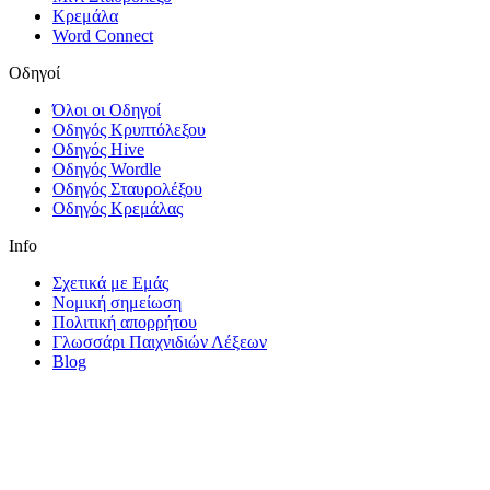
Κρεμάλα
Word Connect
Οδηγοί
Όλοι οι Οδηγοί
Οδηγός Κρυπτόλεξου
Οδηγός Hive
Οδηγός Wordle
Οδηγός Σταυρολέξου
Οδηγός Κρεμάλας
Info
Σχετικά με Εμάς
Νομική σημείωση
Πολιτική απορρήτου
Γλωσσάρι Παιχνιδιών Λέξεων
Blog