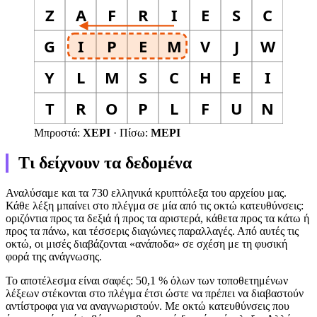
Z
A
F
R
I
E
S
C
G
Ι
Ρ
Ε
Μ
V
J
W
Y
L
M
S
C
H
E
I
T
R
O
P
L
F
U
N
Μπροστά:
ΧΕΡΙ
·
Πίσω:
ΜΕΡΙ
Τι δείχνουν τα δεδομένα
Αναλύσαμε και τα 730 ελληνικά κρυπτόλεξα του αρχείου μας.
Κάθε λέξη μπαίνει στο πλέγμα σε μία από τις οκτώ κατευθύνσεις:
οριζόντια προς τα δεξιά ή προς τα αριστερά, κάθετα προς τα κάτω ή
προς τα πάνω, και τέσσερις διαγώνιες παραλλαγές. Από αυτές τις
οκτώ, οι μισές διαβάζονται «ανάποδα» σε σχέση με τη φυσική
φορά της ανάγνωσης.
Το αποτέλεσμα είναι σαφές: 50,1 % όλων των τοποθετημένων
λέξεων στέκονται στο πλέγμα έτσι ώστε να πρέπει να διαβαστούν
αντίστροφα για να αναγνωριστούν. Με οκτώ κατευθύνσεις που