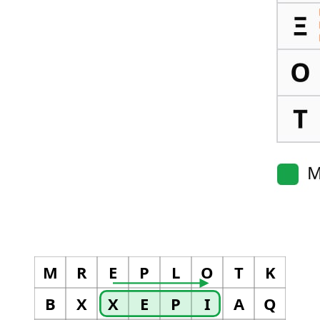
M
R
E
P
L
O
T
K
B
X
Χ
Ε
Ρ
Ι
A
Q