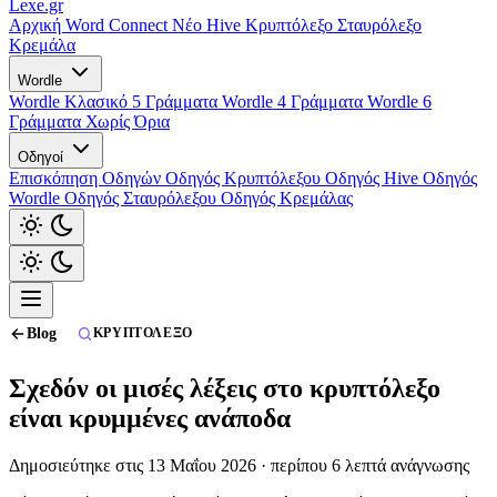
Lexe
.gr
Αρχική
Word Connect
Νέο
Hive
Κρυπτόλεξο
Σταυρόλεξο
Κρεμάλα
Wordle
Wordle Κλασικό 5 Γράμματα
Wordle 4 Γράμματα
Wordle 6
Γράμματα
Χωρίς Όρια
Οδηγοί
Επισκόπηση Οδηγών
Οδηγός Κρυπτόλεξου
Οδηγός Hive
Οδηγός
Wordle
Οδηγός Σταυρόλεξου
Οδηγός Κρεμάλας
Blog
ΚΡΥΠΤΌΛΕΞΟ
Σχεδόν οι μισές λέξεις στο κρυπτόλεξο
είναι κρυμμένες ανάποδα
Δημοσιεύτηκε στις 13 Μαΐου 2026 · περίπου 6 λεπτά ανάγνωσης