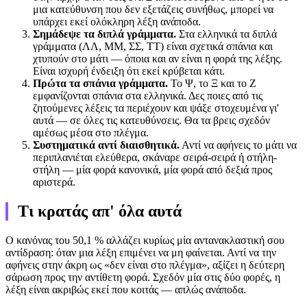
μια κατεύθυνση που δεν εξετάζεις συνήθως, μπορεί να
υπάρχει εκεί ολόκληρη λέξη ανάποδα.
Σημάδεψε τα διπλά γράμματα.
Στα ελληνικά τα διπλά
γράμματα (ΛΛ, ΜΜ, ΣΣ, ΤΤ) είναι σχετικά σπάνια και
χτυπούν στο μάτι — όποια και αν είναι η φορά της λέξης.
Είναι ισχυρή ένδειξη ότι εκεί κρύβεται κάτι.
Πρώτα τα σπάνια γράμματα.
Το Ψ, το Ξ και το Ζ
εμφανίζονται σπάνια στα ελληνικά. Δες ποιες από τις
ζητούμενες λέξεις τα περιέχουν και ψάξε στοχευμένα γι'
αυτά — σε όλες τις κατευθύνσεις. Θα τα βρεις σχεδόν
αμέσως μέσα στο πλέγμα.
Συστηματικά αντί διαισθητικά.
Αντί να αφήνεις το μάτι να
περιπλανιέται ελεύθερα, σκάναρε σειρά-σειρά ή στήλη-
στήλη — μία φορά κανονικά, μία φορά από δεξιά προς
αριστερά.
Τι κρατάς απ' όλα αυτά
Ο κανόνας του 50,1 % αλλάζει κυρίως μία αντανακλαστική σου
αντίδραση: όταν μια λέξη επιμένει να μη φαίνεται. Αντί να την
αφήνεις στην άκρη ως «δεν είναι στο πλέγμα», αξίζει η δεύτερη
σάρωση προς την αντίθετη φορά. Σχεδόν μία στις δύο φορές, η
λέξη είναι ακριβώς εκεί που κοιτάς — απλώς ανάποδα.