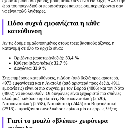
έχουν περίπου ίσο βάρος, μαθηματικά δεν είναι έκπληξη. Αλλά την
ώρα του παιχνιδιού οι περισσότεροι παίκτες συμπεριφέρονται σαν
να είναι πολύ λιγότερες.
Πόσο συχνά εμφανίζεται η κάθε
κατεύθυνση
Αν τις δούμε ομαδοποιημένες στους τρεις βασικούς άξονες, η
κατανομή σε όλο το αρχείο είναι:
Οριζόντια (αριστερά/δεξιά):
33,4 %
Κάθετα (πάνω/κάτω):
32,7 %
Διαγώνια:
33,9 %
Στις επιμέρους κατευθύνσεις, η Δύση (από δεξιά προς αριστερά,
4973 εμφανίσεις) και η Ανατολή (από αριστερά προς δεξιά, 4911
εμφανίσεις) είναι οι πιο συχνές, με τον Βορρά (4886) και τον Νότο
(4802) να ακολουθούν. Οι διαγώνιες είναι ξεχωριστά πιο σπάνιες
αλλά μαζί καθόλου αμελητέες: Βορειοανατολική (2520),
Νοτιοανατολική (2558), Νοτιοδυτική (2445) και Βορειοδυτική
(2518) εμφανίζονται συνολικά σε περίπου μία στις τρεις λέξεις.
Γιατί το μυαλό «βλέπει» χειρότερα