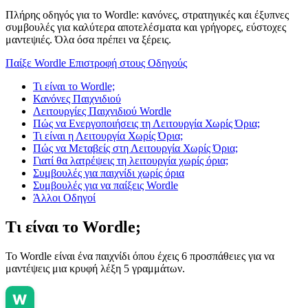
Πλήρης οδηγός για το Wordle: κανόνες, στρατηγικές και έξυπνες
συμβουλές για καλύτερα αποτελέσματα και γρήγορες, εύστοχες
μαντεψιές. Όλα όσα πρέπει να ξέρεις.
Παίξε Wordle
Επιστροφή στους Οδηγούς
Τι είναι το Wordle;
Κανόνες Παιχνιδιού
Λειτουργίες Παιχνιδιού Wordle
Πώς να Ενεργοποιήσεις τη Λειτουργία Χωρίς Όρια;
Τι είναι η Λειτουργία Χωρίς Όρια;
Πώς να Μεταβείς στη Λειτουργία Χωρίς Όρια;
Γιατί θα λατρέψεις τη λειτουργία χωρίς όρια;
Συμβουλές για παιχνίδι χωρίς όρια
Συμβουλές για να παίξεις Wordle
Άλλοι Οδηγοί
Τι είναι το Wordle;
Το Wordle είναι ένα παιχνίδι όπου έχεις 6 προσπάθειες για να
μαντέψεις μια κρυφή λέξη 5 γραμμάτων.
W