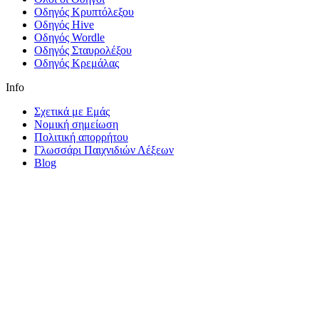
Οδηγός Κρυπτόλεξου
Οδηγός Hive
Οδηγός Wordle
Οδηγός Σταυρολέξου
Οδηγός Κρεμάλας
Info
Σχετικά με Εμάς
Νομική σημείωση
Πολιτική απορρήτου
Γλωσσάρι Παιχνιδιών Λέξεων
Blog