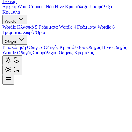
Lexe
.gr
Αρχική
Word Connect
Νέο
Hive
Κρυπτόλεξο
Σταυρόλεξο
Κρεμάλα
Wordle
Wordle Κλασικό 5 Γράμματα
Wordle 4 Γράμματα
Wordle 6
Γράμματα
Χωρίς Όρια
Οδηγοί
Επισκόπηση Οδηγών
Οδηγός Κρυπτόλεξου
Οδηγός Hive
Οδηγός
Wordle
Οδηγός Σταυρόλεξου
Οδηγός Κρεμάλας