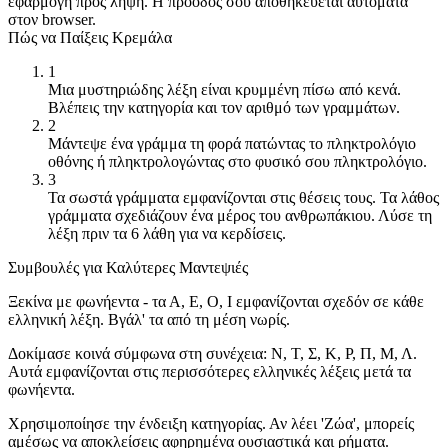
εφαρμογή προς λήψη. Η πρόοδός σου αποθηκεύεται αυτόματα
στον browser.
Πώς να Παίξεις Κρεμάλα
1
Μια μυστηριώδης λέξη είναι κρυμμένη πίσω από κενά.
Βλέπεις την κατηγορία και τον αριθμό των γραμμάτων.
2
Μάντεψε ένα γράμμα τη φορά πατώντας το πληκτρολόγιο
οθόνης ή πληκτρολογώντας στο φυσικό σου πληκτρολόγιο.
3
Τα σωστά γράμματα εμφανίζονται στις θέσεις τους. Τα λάθος
γράμματα σχεδιάζουν ένα μέρος του ανθρωπάκιου. Λύσε τη
λέξη πριν τα 6 λάθη για να κερδίσεις.
Συμβουλές για Καλύτερες Μαντεψιές
Ξεκίνα με φωνήεντα - τα Α, Ε, Ο, Ι εμφανίζονται σχεδόν σε κάθε
ελληνική λέξη. Βγάλ' τα από τη μέση νωρίς.
Δοκίμασε κοινά σύμφωνα στη συνέχεια: Ν, Τ, Σ, Κ, Ρ, Π, Μ, Λ.
Αυτά εμφανίζονται στις περισσότερες ελληνικές λέξεις μετά τα
φωνήεντα.
Χρησιμοποίησε την ένδειξη κατηγορίας. Αν λέει 'Ζώα', μπορείς
αμέσως να αποκλείσεις αφηρημένα ουσιαστικά και ρήματα.