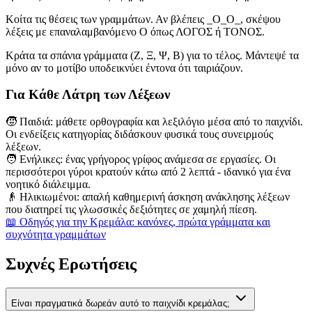
Κοίτα τις θέσεις των γραμμάτων. Αν βλέπεις _Ο_Ο_, σκέψου
λέξεις με επαναλαμβανόμενο Ο όπως ΛΟΓΟΣ ή ΤΟΝΟΣ.
Κράτα τα σπάνια γράμματα (Ζ, Ξ, Ψ, Β) για το τέλος. Μάντεψέ τα
μόνο αν το μοτίβο υποδεικνύει έντονα ότι ταιριάζουν.
Για Κάθε Λάτρη των Λέξεων
🧒
Παιδιά: μάθετε ορθογραφία και λεξιλόγιο μέσα από το παιχνίδι.
Οι ενδείξεις κατηγορίας διδάσκουν φυσικά τους συνειρμούς
λέξεων.
🧑
Ενήλικες: ένας γρήγορος γρίφος ανάμεσα σε εργασίες. Οι
περισσότεροι γύροι κρατούν κάτω από 2 λεπτά - ιδανικό για ένα
νοητικό διάλειμμα.
👴
Ηλικιωμένοι: απαλή καθημερινή άσκηση ανάκλησης λέξεων
που διατηρεί τις γλωσσικές δεξιότητες σε χαμηλή πίεση.
📖 Οδηγός για την Κρεμάλα: κανόνες, πρώτα γράμματα και
συχνότητα γραμμάτων
Συχνές Ερωτήσεις
Είναι πραγματικά δωρεάν αυτό το παιχνίδι κρεμάλας;