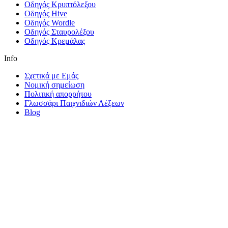
Οδηγός Κρυπτόλεξου
Οδηγός Hive
Οδηγός Wordle
Οδηγός Σταυρολέξου
Οδηγός Κρεμάλας
Info
Σχετικά με Εμάς
Νομική σημείωση
Πολιτική απορρήτου
Γλωσσάρι Παιχνιδιών Λέξεων
Blog