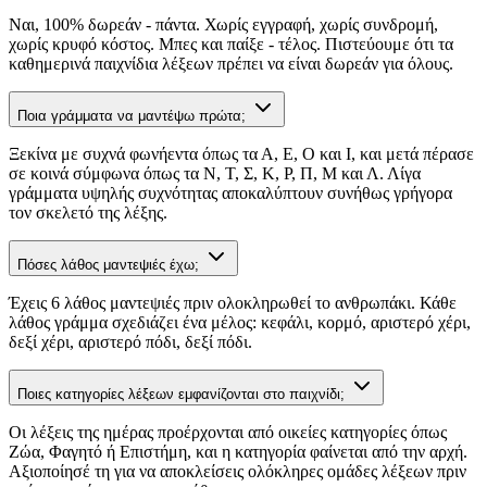
Ναι, 100% δωρεάν - πάντα. Χωρίς εγγραφή, χωρίς συνδρομή,
χωρίς κρυφό κόστος. Μπες και παίξε - τέλος. Πιστεύουμε ότι τα
καθημερινά παιχνίδια λέξεων πρέπει να είναι δωρεάν για όλους.
Ποια γράμματα να μαντέψω πρώτα;
Ξεκίνα με συχνά φωνήεντα όπως τα Α, Ε, Ο και Ι, και μετά πέρασε
σε κοινά σύμφωνα όπως τα Ν, Τ, Σ, Κ, Ρ, Π, Μ και Λ. Λίγα
γράμματα υψηλής συχνότητας αποκαλύπτουν συνήθως γρήγορα
τον σκελετό της λέξης.
Πόσες λάθος μαντεψιές έχω;
Έχεις 6 λάθος μαντεψιές πριν ολοκληρωθεί το ανθρωπάκι. Κάθε
λάθος γράμμα σχεδιάζει ένα μέλος: κεφάλι, κορμό, αριστερό χέρι,
δεξί χέρι, αριστερό πόδι, δεξί πόδι.
Ποιες κατηγορίες λέξεων εμφανίζονται στο παιχνίδι;
Οι λέξεις της ημέρας προέρχονται από οικείες κατηγορίες όπως
Ζώα, Φαγητό ή Επιστήμη, και η κατηγορία φαίνεται από την αρχή.
Αξιοποίησέ τη για να αποκλείσεις ολόκληρες ομάδες λέξεων πριν