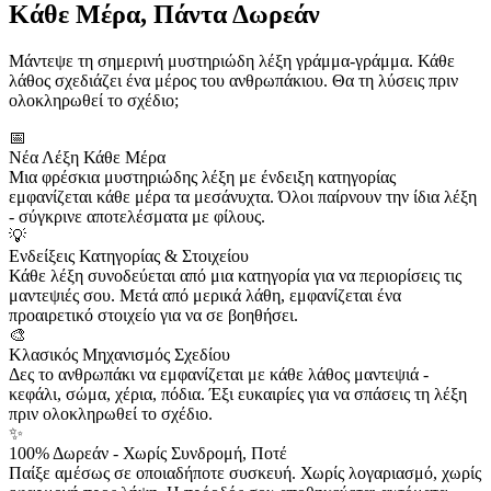
Κάθε Μέρα, Πάντα Δωρεάν
Μάντεψε τη σημερινή μυστηριώδη λέξη γράμμα-γράμμα. Κάθε
λάθος σχεδιάζει ένα μέρος του ανθρωπάκιου. Θα τη λύσεις πριν
ολοκληρωθεί το σχέδιο;
📅
Νέα Λέξη Κάθε Μέρα
Μια φρέσκια μυστηριώδης λέξη με ένδειξη κατηγορίας
εμφανίζεται κάθε μέρα τα μεσάνυχτα. Όλοι παίρνουν την ίδια λέξη
- σύγκρινε αποτελέσματα με φίλους.
💡
Ενδείξεις Κατηγορίας & Στοιχείου
Κάθε λέξη συνοδεύεται από μια κατηγορία για να περιορίσεις τις
μαντεψιές σου. Μετά από μερικά λάθη, εμφανίζεται ένα
προαιρετικό στοιχείο για να σε βοηθήσει.
🎨
Κλασικός Μηχανισμός Σχεδίου
Δες το ανθρωπάκι να εμφανίζεται με κάθε λάθος μαντεψιά -
κεφάλι, σώμα, χέρια, πόδια. Έξι ευκαιρίες για να σπάσεις τη λέξη
πριν ολοκληρωθεί το σχέδιο.
✨
100% Δωρεάν - Χωρίς Συνδρομή, Ποτέ
Παίξε αμέσως σε οποιαδήποτε συσκευή. Χωρίς λογαριασμό, χωρίς