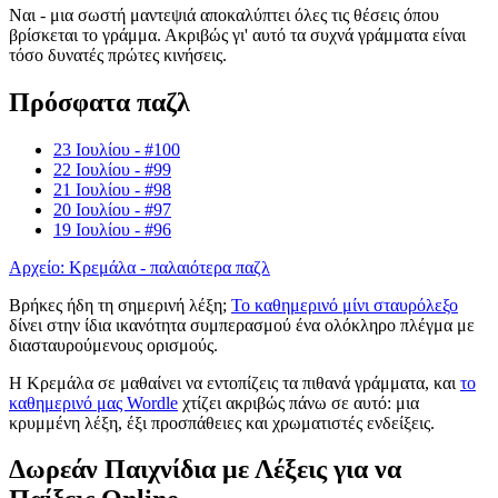
Ναι - μια σωστή μαντεψιά αποκαλύπτει όλες τις θέσεις όπου
βρίσκεται το γράμμα. Ακριβώς γι' αυτό τα συχνά γράμματα είναι
τόσο δυνατές πρώτες κινήσεις.
Πρόσφατα παζλ
23 Ιουλίου - #100
22 Ιουλίου - #99
21 Ιουλίου - #98
20 Ιουλίου - #97
19 Ιουλίου - #96
Αρχείο: Κρεμάλα - παλαιότερα παζλ
Βρήκες ήδη τη σημερινή λέξη;
Το καθημερινό μίνι σταυρόλεξο
δίνει στην ίδια ικανότητα συμπερασμού ένα ολόκληρο πλέγμα με
διασταυρούμενους ορισμούς.
Η Κρεμάλα σε μαθαίνει να εντοπίζεις τα πιθανά γράμματα, και
το
καθημερινό μας Wordle
χτίζει ακριβώς πάνω σε αυτό: μια
κρυμμένη λέξη, έξι προσπάθειες και χρωματιστές ενδείξεις.
Δωρεάν Παιχνίδια με Λέξεις για να