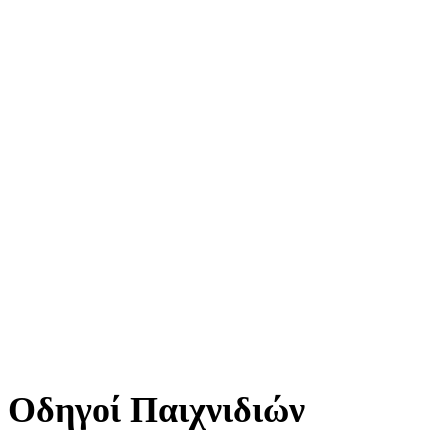
Οδηγοί Παιχνιδιών