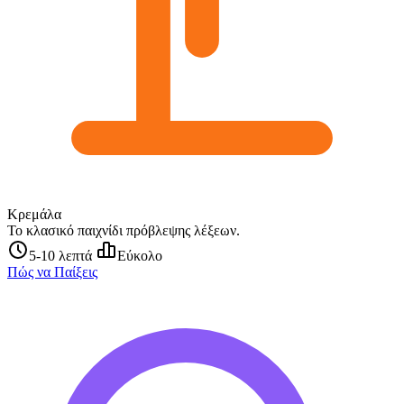
Κρεμάλα
Το κλασικό παιχνίδι πρόβλεψης λέξεων.
5-10 λεπτά
Εύκολο
Πώς να Παίξεις