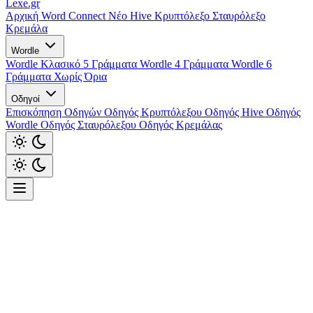
Lexe
.gr
Αρχική
Word Connect
Νέο
Hive
Κρυπτόλεξο
Σταυρόλεξο
Κρεμάλα
Wordle
Wordle Κλασικό 5 Γράμματα
Wordle 4 Γράμματα
Wordle 6
Γράμματα
Χωρίς Όρια
Οδηγοί
Επισκόπηση Οδηγών
Οδηγός Κρυπτόλεξου
Οδηγός Hive
Οδηγός
Wordle
Οδηγός Σταυρόλεξου
Οδηγός Κρεμάλας