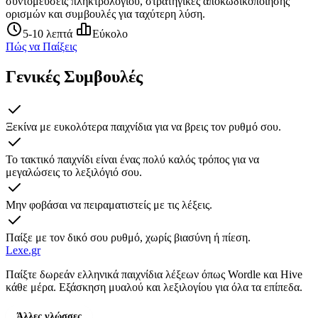
συντομεύσεις πληκτρολογίου, στρατηγικές αποκωδικοποίησης
ορισμών και συμβουλές για ταχύτερη λύση.
5-10 λεπτά
Εύκολο
Πώς να Παίξεις
Γενικές Συμβουλές
Ξεκίνα με ευκολότερα παιχνίδια για να βρεις τον ρυθμό σου.
Το τακτικό παιχνίδι είναι ένας πολύ καλός τρόπος για να
μεγαλώσεις το λεξιλόγιό σου.
Μην φοβάσαι να πειραματιστείς με τις λέξεις.
Παίξε με τον δικό σου ρυθμό, χωρίς βιασύνη ή πίεση.
Lexe
.gr
Παίξτε δωρεάν ελληνικά παιχνίδια λέξεων όπως Wordle και Hive
κάθε μέρα. Εξάσκηση μυαλού και λεξιλογίου για όλα τα επίπεδα.
Άλλες γλώσσες