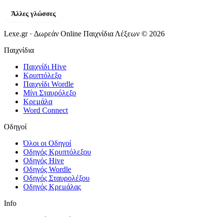
Άλλες γλώσσες
Lexe.gr · Δωρεάν Online Παιχνίδια Λέξεων © 2026
Παιχνίδια
Παιχνίδι Hive
Κρυπτόλεξο
Παιχνίδι Wordle
Μίνι Σταυρόλεξο
Κρεμάλα
Word Connect
Οδηγοί
Όλοι οι Οδηγοί
Οδηγός Κρυπτόλεξου
Οδηγός Hive
Οδηγός Wordle
Οδηγός Σταυρολέξου
Οδηγός Κρεμάλας
Info