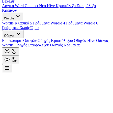
Lexe
.gr
Αρχική
Word Connect
Νέο
Hive
Κρυπτόλεξο
Σταυρόλεξο
Κρεμάλα
Wordle
Wordle Κλασικό 5 Γράμματα
Wordle 4 Γράμματα
Wordle 6
Γράμματα
Χωρίς Όρια
Οδηγοί
Επισκόπηση Οδηγών
Οδηγός Κρυπτόλεξου
Οδηγός Hive
Οδηγός
Wordle
Οδηγός Σταυρόλεξου
Οδηγός Κρεμάλας