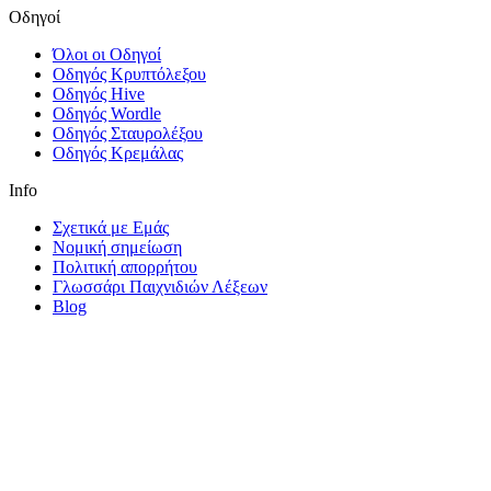
Οδηγοί
Όλοι οι Οδηγοί
Οδηγός Κρυπτόλεξου
Οδηγός Hive
Οδηγός Wordle
Οδηγός Σταυρολέξου
Οδηγός Κρεμάλας
Info
Σχετικά με Εμάς
Νομική σημείωση
Πολιτική απορρήτου
Γλωσσάρι Παιχνιδιών Λέξεων
Blog