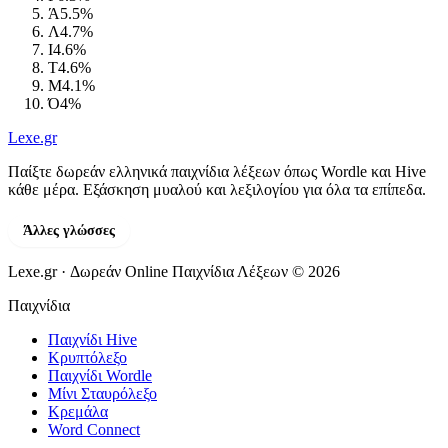
Ά
5.5%
Λ
4.7%
Ι
4.6%
Τ
4.6%
Μ
4.1%
Ό
4%
Lexe
.gr
Παίξτε δωρεάν ελληνικά παιχνίδια λέξεων όπως Wordle και Hive
κάθε μέρα. Εξάσκηση μυαλού και λεξιλογίου για όλα τα επίπεδα.
Άλλες γλώσσες
Lexe.gr · Δωρεάν Online Παιχνίδια Λέξεων © 2026
Παιχνίδια
Παιχνίδι Hive
Κρυπτόλεξο
Παιχνίδι Wordle
Μίνι Σταυρόλεξο
Κρεμάλα
Word Connect